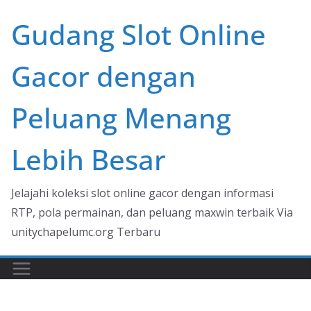
Skip
Gudang Slot Online
to
content
Gacor dengan
Peluang Menang
Lebih Besar
Jelajahi koleksi slot online gacor dengan informasi
RTP, pola permainan, dan peluang maxwin terbaik Via
unitychapelumc.org Terbaru