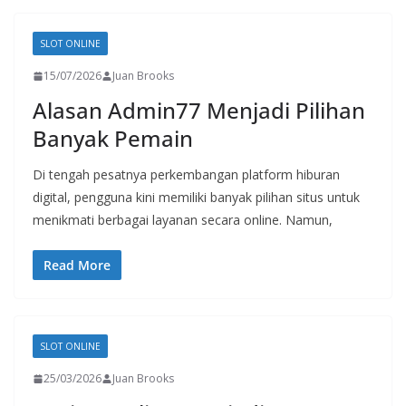
SLOT ONLINE
15/07/2026
Juan Brooks
Alasan Admin77 Menjadi Pilihan
Banyak Pemain
Di tengah pesatnya perkembangan platform hiburan
digital, pengguna kini memiliki banyak pilihan situs untuk
menikmati berbagai layanan secara online. Namun,
Read More
SLOT ONLINE
25/03/2026
Juan Brooks