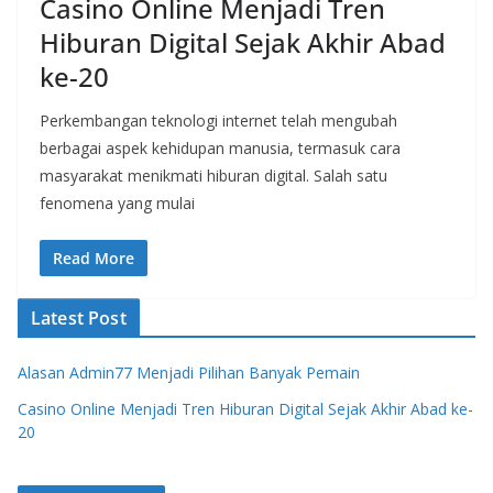
Casino Online Menjadi Tren
Hiburan Digital Sejak Akhir Abad
ke-20
Perkembangan teknologi internet telah mengubah
berbagai aspek kehidupan manusia, termasuk cara
masyarakat menikmati hiburan digital. Salah satu
fenomena yang mulai
Read More
Latest Post
Alasan Admin77 Menjadi Pilihan Banyak Pemain
Casino Online Menjadi Tren Hiburan Digital Sejak Akhir Abad ke-
20