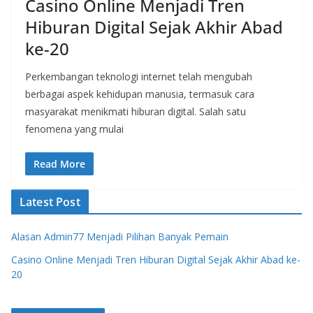
Casino Online Menjadi Tren
Hiburan Digital Sejak Akhir Abad
ke-20
Perkembangan teknologi internet telah mengubah
berbagai aspek kehidupan manusia, termasuk cara
masyarakat menikmati hiburan digital. Salah satu
fenomena yang mulai
Read More
Latest Post
Alasan Admin77 Menjadi Pilihan Banyak Pemain
Casino Online Menjadi Tren Hiburan Digital Sejak Akhir Abad ke-
20